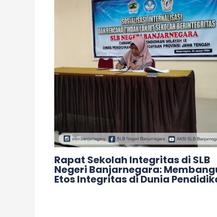
Rapat Sekolah Integritas di SLB
Negeri Banjarnegara: Membang
Etos Integritas di Dunia Pendidi
Leave a Comment
/
Acara
/ By
adminslb