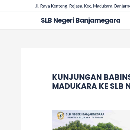
Skip
Post
Jl. Raya Kenteng, Rejasa, Kec. Madukara, Banjar
to
navigation
content
SLB Negeri Banjarnegara
KUNJUNGAN BABINSA
MADUKARA KE SLB 
Leave a Comment
/
Acara
/ By
adminsl