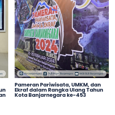
Pameran Pariwisata, UMKM, dan
un
Ekraf dalam Rangka Ulang Tahun
kan
Kota Banjarnegara ke-453
Leave a Comment
/
Acara
/ By
adminslb