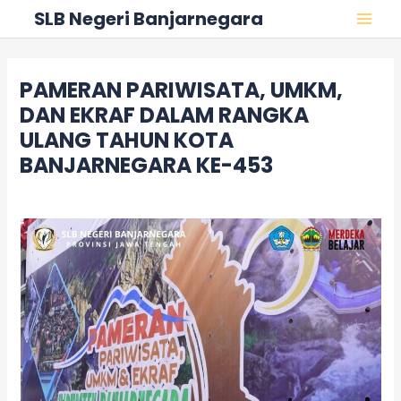
Skip
Post
MAI
SLB Negeri Banjarnegara
to
navigation
MEN
content
PAMERAN PARIWISATA, UMKM,
DAN EKRAF DALAM RANGKA
ULANG TAHUN KOTA
BANJARNEGARA KE-453
Leave a Comment
/
Acara
/ By
adminslb