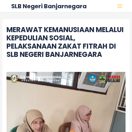
Skip
Post
MAI
SLB Negeri Banjarnegara
to
navigation
MEN
content
MERAWAT KEMANUSIAAN MELALUI
KEPEDULIAN SOSIAL,
PELAKSANAAN ZAKAT FITRAH DI
SLB NEGERI BANJARNEGARA
Leave a Comment
/
Acara
/ By
adminslb