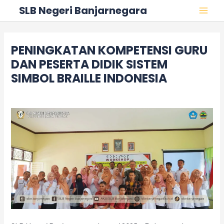
Skip
Post
MAI
SLB Negeri Banjarnegara
to
navigation
MEN
content
PENINGKATAN KOMPETENSI GURU
DAN PESERTA DIDIK SISTEM
SIMBOL BRAILLE INDONESIA
Leave a Comment
/
Acara
/ By
adminslb