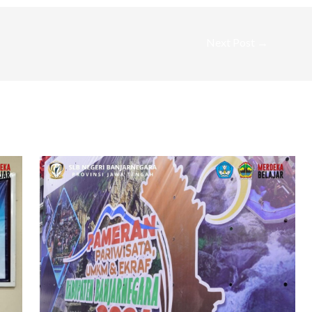
Next Post
→