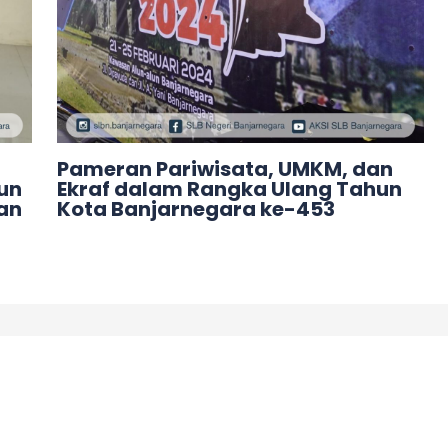
Pameran Pariwisata, UMKM, dan
un
Ekraf dalam Rangka Ulang Tahun
kan
Kota Banjarnegara ke-453
Leave a Comment
/
Acara
/ By
adminslb