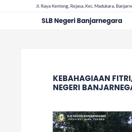
Skip
Post
Jl. Raya Kenteng, Rejasa, Kec. Madukara, Banjar
to
navigation
content
SLB Negeri Banjarnegara
KEBAHAGIAAN FITRI,
NEGERI BANJARNEG
Leave a Comment
/
Acara
/ By
adminsl