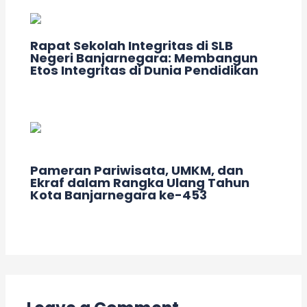
Rapat Sekolah Integritas di SLB
Negeri Banjarnegara: Membangun
Etos Integritas di Dunia Pendidikan
Leave a Comment
/
Acara
/ By
adminslb
Pameran Pariwisata, UMKM, dan
Ekraf dalam Rangka Ulang Tahun
Kota Banjarnegara ke-453
Leave a Comment
/
Acara
/ By
adminslb