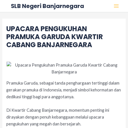
Skip
Post
MAI
SLB Negeri Banjarnegara
to
navigation
MEN
content
UPACARA PENGUKUHAN
PRAMUKA GARUDA KWARTIR
CABANG BANJARNEGARA
Leave a Comment
/
Acara
/ By
adminslb
Pramuka Garuda, sebagai tanda penghargaan tertinggi dalam
gerakan pramuka di Indonesia, menjadi simbol kehormatan dan
dedikasi tinggi bagi para anggotanya.
Di Kwartir Cabang Banjarnegara, momentum penting ini
dirayakan dengan penuh kebanggaan melalui upacara
pengukuhan yang megah dan bersejarah.