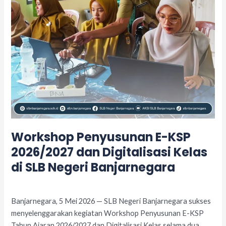
Kelas
di
SLB
Negeri
Banjarnegara
Workshop Penyusunan E-KSP
2026/2027 dan Digitalisasi Kelas
di SLB Negeri Banjarnegara
Leave a Comment
/
Acara
/
adminslb
Banjarnegara, 5 Mei 2026 — SLB Negeri Banjarnegara sukses
menyelenggarakan kegiatan Workshop Penyusunan E-KSP
Tahun Ajaran 2026/2027 dan Digitalisasi Kelas selama dua