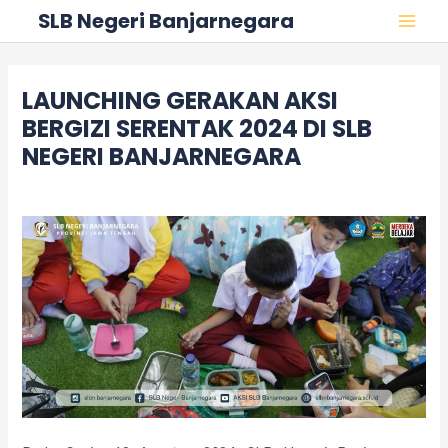
Skip
Post
MAI
SLB Negeri Banjarnegara
to
navigation
MEN
content
LAUNCHING GERAKAN AKSI
BERGIZI SERENTAK 2024 DI SLB
NEGERI BANJARNEGARA
Leave a Comment
/
Kegiatan
/ By
adminslb