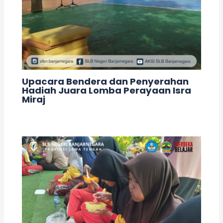
Upacara Bendera dan Penyerahan
Hadiah Juara Lomba Perayaan Isra
Miraj
Leave a Comment
/
Kegiatan
/ By
adminslb