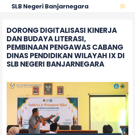
Skip
Post
MAI
SLB Negeri Banjarnegara
to
navigation
MEN
content
DORONG DIGITALISASI KINERJA
DAN BUDAYA LITERASI,
PEMBINAAN PENGAWAS CABANG
DINAS PENDIDIKAN WILAYAH IX DI
SLB NEGERI BANJARNEGARA
Leave a Comment
/
Kegiatan
/ By
adminslb