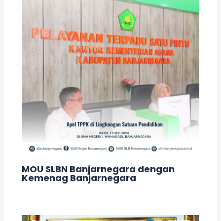
MOU SLBN Banjarnegara dengan
Kemenag Banjarnegara
Leave a Comment
/
Berita
/ By
adminslb