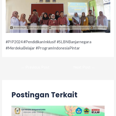
#PIP2024 #PendidikanInklusif #SLBNBanjarnegara
#MerdekaBelajar #ProgramIndonesiaPintar
←
Previous Post
Next Post
→
Postingan Terkait