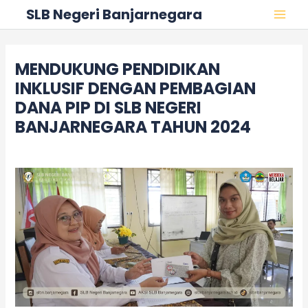
Skip
Post
MAI
SLB Negeri Banjarnegara
to
navigation
MEN
content
MENDUKUNG PENDIDIKAN
INKLUSIF DENGAN PEMBAGIAN
DANA PIP DI SLB NEGERI
BANJARNEGARA TAHUN 2024
Leave a Comment
/
Berita
/ By
adminslb