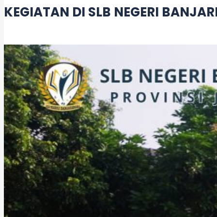
KEGIATAN DI SLB NEGERI BANJA
Leave a Comment
/
Acara
,
Kegiatan
/ By
adminslb