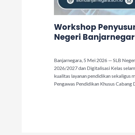
Workshop Penyusuna
Negeri Banjarnega
Leave a Comment
/
Acara
/
adminslb
Banjarnegara, 5 Mei 2026 — SLB Nege
2026/2027 dan Digitalisasi Kelas selam
kualitas layanan pendidikan sekaligus
Pengawas Pendidikan Khusus Cabang D
Read More »