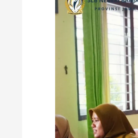
E-
KSP
2026/2027
dan
Digitalisasi
Kelas
di
SLB
Negeri
Banjarnegara