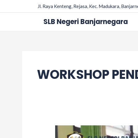
Skip
Jl. Raya Kenteng, Rejasa, Kec. Madukara, Banjar
to
content
SLB Negeri Banjarnegara
WORKSHOP PEN
Workshop
Penyusunan