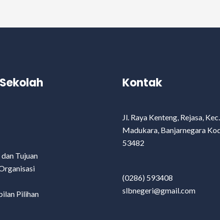
l Sekolah
Kontak
Jl. Raya Kenteng, Rejasa, Kec.
Madukara, Banjarnegara Ko
53482
i dan Tujuan
Organisasi
(0286) 593408
slbnegeri@gmail.com
ilan Pilihan