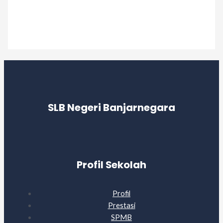
Workshop Penyusunan E-KSP 2026/2027 dan Digitalisasi
Kelas di SLB Negeri Banjarnegara
Read More »
SLB Negeri Banjarnegara
Profil Sekolah
Profil
Prestasi
SPMB