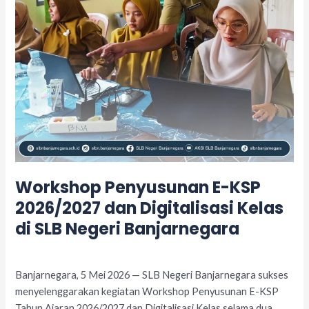
Kelas
di
SLB
Negeri
Banjarnegara
Workshop Penyusunan E-KSP
2026/2027 dan Digitalisasi Kelas
di SLB Negeri Banjarnegara
Leave a Comment
/
Acara
/
adminslb
Banjarnegara, 5 Mei 2026 — SLB Negeri Banjarnegara sukses
menyelenggarakan kegiatan Workshop Penyusunan E-KSP
Tahun Ajaran 2026/2027 dan Digitalisasi Kelas selama dua