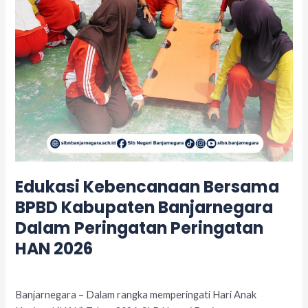
Peringatan
Peringatan
HAN
2026
Edukasi Kebencanaan Bersama
BPBD Kabupaten Banjarnegara
Dalam Peringatan Peringatan
HAN 2026
Leave a Comment
/
Acara
/
adminslb
Banjarnegara – Dalam rangka memperingati Hari Anak