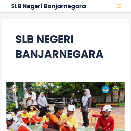
Skip
MAI
SLB Negeri Banjarnegara
to
MEN
content
SLB NEGERI
BANJARNEGARA
Edukasi
Kebencanaan
Bersama
BPBD
Kabupaten
Banjarnegara
Dalam