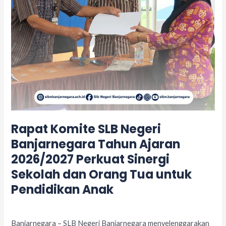
Perkuat
Sinergi
Sekolah
dan
Orang
Tua
untuk
Pendidikan
Anak
Rapat Komite SLB Negeri
Banjarnegara Tahun Ajaran
2026/2027 Perkuat Sinergi
Sekolah dan Orang Tua untuk
Pendidikan Anak
Leave a Comment
/
Acara
/
adminslb
Banjarnegara – SLB Negeri Banjarnegara menyelenggarakan