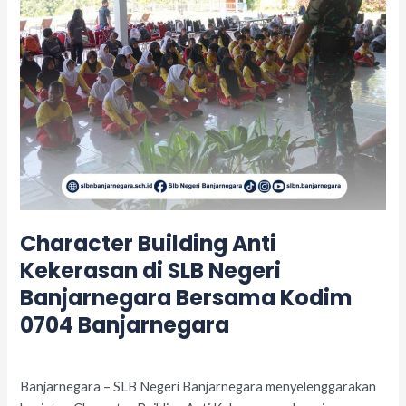
Banjarnegara
Bersama
Kodim
0704
Banjarnegara
Character Building Anti
Kekerasan di SLB Negeri
Banjarnegara Bersama Kodim
0704 Banjarnegara
Leave a Comment
/
Acara
/
adminslb
Banjarnegara – SLB Negeri Banjarnegara menyelenggarakan