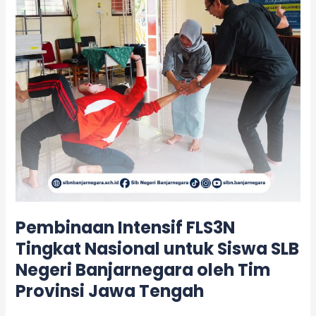
untuk
Siswa
SLB
Negeri
Banjarnegara
oleh
Tim
Provinsi
Jawa
Tengah
Pembinaan Intensif FLS3N
Tingkat Nasional untuk Siswa SLB
Negeri Banjarnegara oleh Tim
Provinsi Jawa Tengah
Leave a Comment
/
Kegiatan
/
adminslb