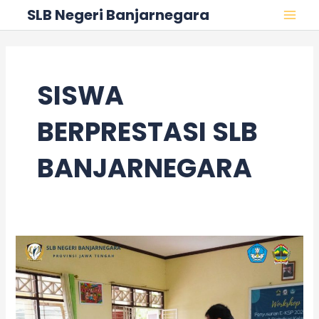
Skip
MAI
SLB Negeri Banjarnegara
to
MEN
content
SISWA
BERPRESTASI SLB
BANJARNEGARA
Pembinaan
Intensif
FLS3N
Tingkat
Nasional