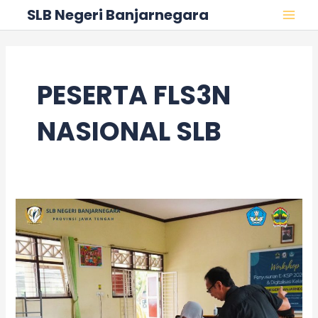
Skip
MAI
SLB Negeri Banjarnegara
to
MEN
content
PESERTA FLS3N
NASIONAL SLB
Pembinaan
Intensif
FLS3N
Tingkat
Nasional
untuk
Siswa