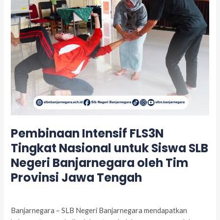
SLB
Negeri
Banjarnegara
oleh
Tim
Provinsi
Jawa
Tengah
Pembinaan Intensif FLS3N
Tingkat Nasional untuk Siswa SLB
Negeri Banjarnegara oleh Tim
Provinsi Jawa Tengah
Leave a Comment
/
Kegiatan
/
adminslb
Banjarnegara – SLB Negeri Banjarnegara mendapatkan