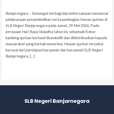
Leave a Comment
/
Acara
/
adminslb
Banjarnegara – Semangat berbagi dan kebersamaan mewarnai
pelaksanaan penyembelihan serta pembagian hewan qurban di
SLB Negeri Banjarnegara pada Jumat, 29 Mei 2026. Pada
perayaan Hari Raya Iduladha tahun ini, sebanyak 8 ekor
kambing qurban berhasil disembelih dan didistribusikan kepada
masyarakat yang berhak menerima. Hewan qurban tersebut
berasal dari partisipasi karyawan dan karyawati SLB Negeri
Banjarnegara, […]
Read More »
SLB Negeri Banjarnegara