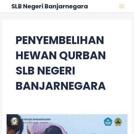
Skip
MAI
SLB Negeri Banjarnegara
to
MEN
content
PENYEMBELIHAN
HEWAN QURBAN
SLB NEGERI
BANJARNEGARA
Wujud
Kepedulian
dan