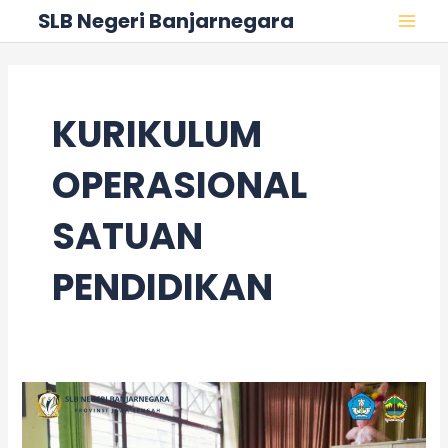
Skip
MAI
SLB Negeri Banjarnegara
to
MEN
content
KURIKULUM
OPERASIONAL
SATUAN
PENDIDIKAN
Workshop
Penyusunan
E-