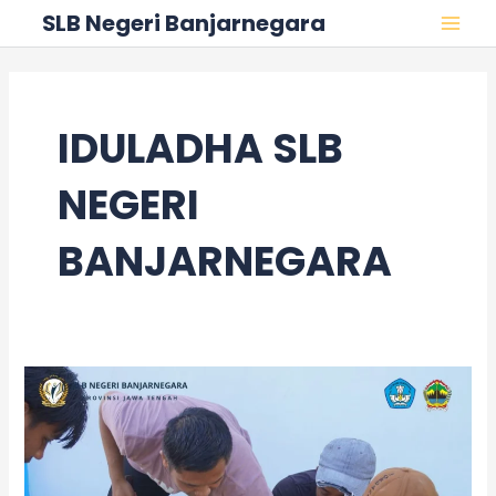
Skip
MAI
SLB Negeri Banjarnegara
to
MEN
content
IDULADHA SLB
NEGERI
BANJARNEGARA
Wujud
Kepedulian
dan
Kebersamaan
dalam