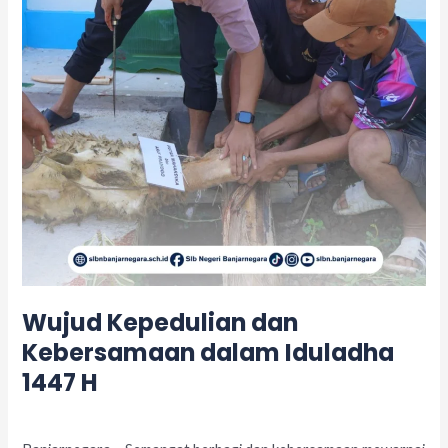
Iduladha
1447
H
Wujud Kepedulian dan
Kebersamaan dalam Iduladha
1447 H
Leave a Comment
/
Acara
/
adminslb