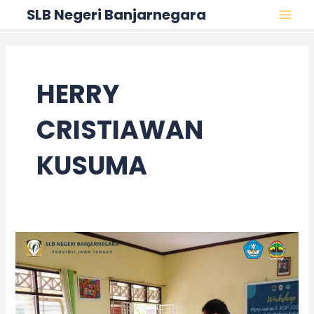
Skip
MAI
SLB Negeri Banjarnegara
to
MEN
content
HERRY
CRISTIAWAN
KUSUMA
Pembinaan
Intensif
FLS3N
Tingkat
Nasional