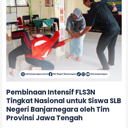
untuk
Siswa
SLB
Negeri
Banjarnegara
oleh
Tim
Provinsi
Jawa
Tengah
Pembinaan Intensif FLS3N
Tingkat Nasional untuk Siswa SLB
Negeri Banjarnegara oleh Tim
Provinsi Jawa Tengah
Leave a Comment
/
Kegiatan
/
adminslb