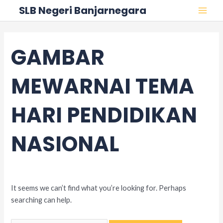
Skip
Search
MAI
SLB Negeri Banjarnegara
to
for:
MEN
content
GAMBAR
MEWARNAI TEMA
HARI PENDIDIKAN
NASIONAL
It seems we can’t find what you’re looking for. Perhaps
searching can help.