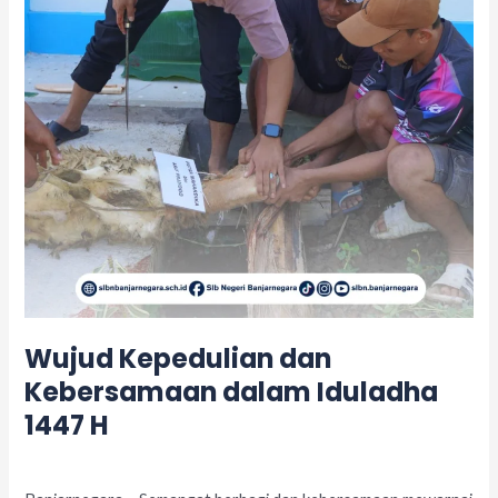
Iduladha
1447
H
Wujud Kepedulian dan
Kebersamaan dalam Iduladha
1447 H
Leave a Comment
/
Acara
/
adminslb