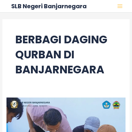
Skip
MAI
SLB Negeri Banjarnegara
to
MEN
content
BERBAGI DAGING
QURBAN DI
BANJARNEGARA
Wujud
Kepedulian
dan
Kebersamaan
dalam