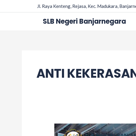
Skip
Jl. Raya Kenteng, Rejasa, Kec. Madukara, Banjar
to
content
SLB Negeri Banjarnegara
ANTI KEKERASAN
Character
Building