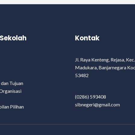
l Sekolah
Kontak
Jl. Raya Kenteng, Rejasa, Kec.
Madukara, Banjarnegara Ko
53482
i dan Tujuan
Organisasi
(0286) 593408
slbnegeri@gmail.com
ilan Pilihan