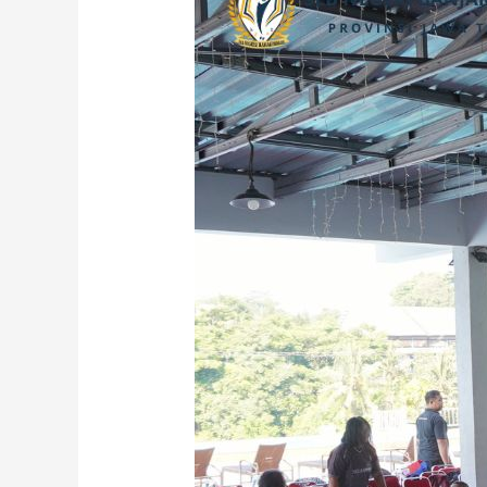
Anti
Kekerasan
di
SLB
Negeri
Banjarnegara
Bersama
Kodim
0704
Banjarnegara