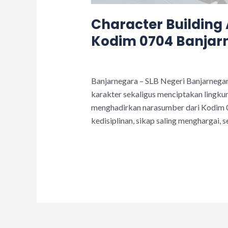
Character Building
Kodim 0704 Banjar
Leave a Comment
/
Acara
/
adminslb
Banjarnegara – SLB Negeri Banjarnega
karakter sekaligus menciptakan lingkun
menghadirkan narasumber dari Kodim 0
kedisiplinan, sikap saling menghargai,
Read More »